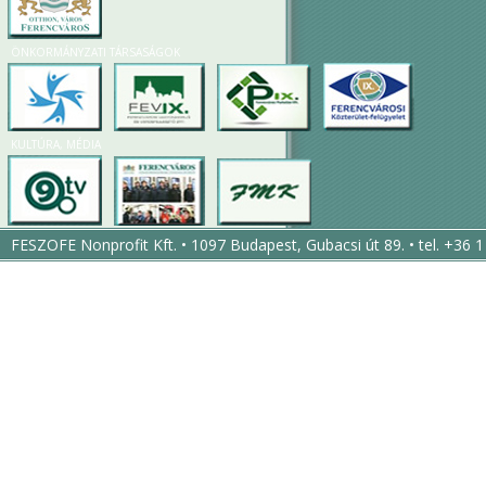
ÖNKORMÁNYZATI TÁRSASÁGOK
KULTÚRA, MÉDIA
FESZOFE Nonprofit Kft. • 1097 Budapest, Gubacsi út 89. • tel. +36 1
455 0617 • fax: +36 1 216 1588 •
feszofe@feszofe.hu
•
www.feszofe.hu