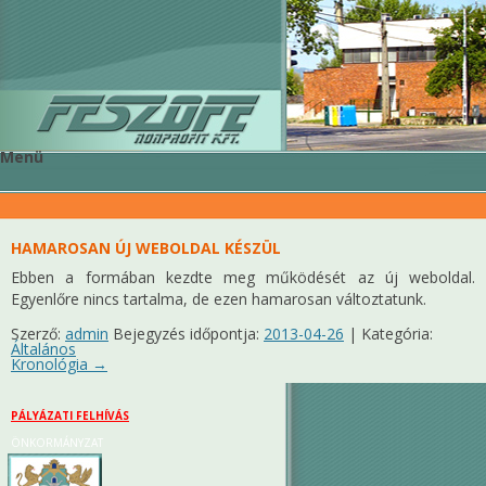
feszofe
nonprofit kft.
Menü
Kilépés a tartalomba
HAMAROSAN ÚJ WEBOLDAL KÉSZÜL
Ebben a formában kezdte meg működését az új weboldal.
Egyenlőre nincs tartalma, de ezen hamarosan változtatunk.
Szerző:
admin
Bejegyzés időpontja:
2013-04-26
| Kategória:
Általános
Bejegyzés navigáció
Kronológia
→
PÁLYÁZATI FELHÍVÁS
ÖNKORMÁNYZAT